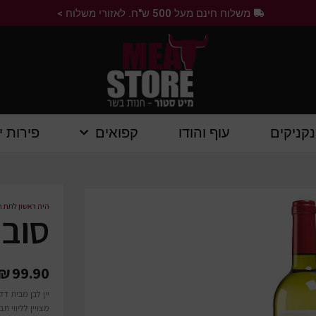
משלוח חינם מעל 500 ש"ח. לאזורי משלוח >
נקניקים
עוף והודו
קפואים
פירות י
היה ראשון לתת ח
סובי
₪
99.90
יין לבן מבית ד
מצויין לליווי ת