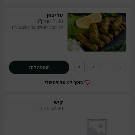
עלי גפן
75.00
₪
לק"ג
עלי גפן אותנטיים ממולאים באורז
+
-
הוספה לסל
ק"ג
הוסף למועדפים שלי
קיש
74.00
₪
ליח'