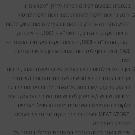
במסגרת מבצעים לקידום מכירות (להלן: "מבצעים").
יודגש כי זכות הלקוח להחזרת מוצר וזכות הלקוח לביטול
הרכישה תהיינה אך ורק בהתאם ובכפוף להוראות החוק, לרבות
הוראות חוק הגנת הצרכן, התשמ"א – 1981, הוראות חוק
המכר, התשכ"ח – 1968, והוראות חוק כרטיסי חיוב התשמ"ו –
1986, ו/או בכפוף למדיניות האחים אהרון כפי שתהא מעת
לעת.
אין לבצע או לנסות לבצע פעולות שיבוש פעולת האתר, לרבות
אך לא רק: חדירה לא מורשית לשרתים, חשבונות ו/או נתוני
בדיקה, סריקה, ו/או דגימה של האתר, לרבות ניסיונות לבדיקת
חדירותו. שיבוש ו/או ניסיון לשיבוש מתן השירות המוענק באתר
ללקוחות ו/או פעילות השרת/ים מהם הוא פועל. מעדניית
MEAT STORE יפעלו בכל דרך חוקית נגד מבצעי פעולות
כמפורט בסעיף זה.
שימוש באתר מהווה הסכמת המשתמש להיכלל במאגר של