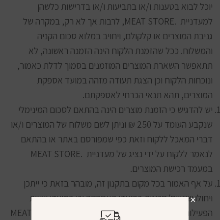
יוכל לבוא בטענות ו/או בתביעות ו/או בדרישות כלשהן
למעדניית .MEAT STORE, לרבות אך לא רק, במקרה של
גניבת המוצרים או קלקולם, ויחויב במלוא סכום הקניה
והמשלוח. ככל שהזמנת הלקוח הינה הזמנה ראשונה, לא
תתאפשר השארת המוצרים המוזמנים בסמוך לדלת כאמור,
ונוכחות הלקוח וכן הצגת תעודה מזהה במועד אספקת
המוצרים, תהא תנאי הכרחי לאספקתם.
יש להדגיש כי הזמנת מוצרים הינה בהתאם לסכום המינימלי
שנקבע העומד על 250 ₪ וניתן לשם משלוח של המוצרים ו/או
דברי המאכל ללקוח וזאת כפי שמפורסם באתר או בהתאם
לנאמר ללקוח על ידי נציג של מעדניית .MEAT STORE
במעמד רכישת המוצרים.
על אף האמור בכל מקום בתקנון זה, מובהר בזאת כי ייתכן
ויחולו שינויים/חריגות במועדי האספקה וכן במועדי שעות
הפעילות של מוקד שירות הלקוחות ו מעדניית .MEAT STORE