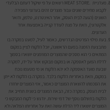
מעדניית .MEAT STORE רשאים על פי שיקול דעתם הבלעדי
לקבוע מחירים שונים עבור מוצרים זהים בערוצי המכירה
השונים (הגעה לבית העסק, אתר האינטרנט, טלפון, ודואר
אלקטרוני), וזאת על מנת לעודד קנייה באמצעות אחד
הערוצים.
בעת מילוי הפרטים הנדרשים, כאמור לעיל, למעט במקרה בו
מתבצעת הזמנה בפעם הראשונה, יוכל הלקוח לציין במקום
המתאים כי הוא מסכים שהמוצרים המוזמנים יושארו בסמוך
לדלת המען לאספקה או במקום מבוקש אחר על ידו, למקרה
שבעת מועד האספקה לא יהא הלקוח או מי מטעמו נוכח
במקום, וזאת באחריות הלקוח בלבד. במקרה בו הלקוח לא ייתן
את הסכמתו להשארת המוצרים כאמור, אזי המוצרים יוחזרו
לבית העסק. במקרה כזה, הבאת המוצרים בשנית תחייב את
הלקוח בתשלום נוסף של דמי שירות. יודגש כי לקוח המבקש כי
המוצרים יושארו ליד הדלת עושה זאת על אחריותו המלאה ולא