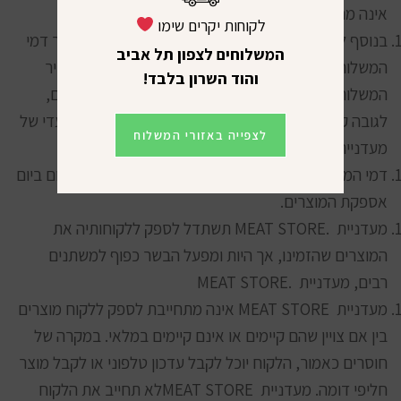
אינה מחויבת למועדים אלה.
לקוחות יקרים שימו
בנוסף למחירי המוצרים יחויב הלקוח בדמי משלוח. מחיר דמי
המשלוחים לצפון תל אביב
המשלוח יצוין במסך הקופה בטרם השלמת הרכישה. מחיר
והוד השרון בלבד!
המשלוח יכול להשתנות מעת לעת ולהיות כפוף למבצעים,
לגובה קנייה, או להתניה אחרת, ע"פ שיקול דעתה הבלעדי של
לצפייה באזורי המשלוח
מעדניית .MEAT STORE
דמי המשלוח יקבעו סופית בהתאם לסכום הקניה לתשלום ביום
אספקת המוצרים.
מעדניית .MEAT STORE תשתדל לספק ללקוחותיה את
המוצרים שהזמינו, אך היות ומפעל הבשר כפוף למשתנים
רבים, מעדניית .MEAT STORE
מעדניית MEAT STORE אינה מתחייבת לספק ללקוח מוצרים
בין אם צויין שהם קיימים או אינם קיימים במלאי. במקרה של
חוסרים כאמור, הלקוח יוכל לקבל עדכון טלפוני או לקבל מוצר
חליפי דומה. מעדניית MEAT STOREלא תחייב את הלקוח