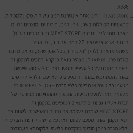
4386.
meat store הינו אתר אינטרנט המציג שירות מקוון למכירות
קמעוניות הכוללות בשר, עוף, דגים, פירות ים ומוצרים נלווים.
האתר מנוהל ע"י חברת MEAT STORE (הוב נכסים בע"מ)
ברחוב אבא אחימאיר 27 רמת אביב ג', תל אביב.
משתמש האתר (להלן "הלקוח"), בכל אופן שהוא, בין אם מדובר
באדם פרטי או תאגיד, מצהיר בזאת כי קרא והסכים לתקנון זה
ולאמור בתוכנו על כל סעיפיו ותנאיו וזאת בכל שימוש שיעשה
באתר. המשתמש באתר זה מסכים כי לא יעמדו לו או לגורמים
מטעמו כל טענה או תביעה כלפי חברת MEAT STORE או מי
מטעמה וזאת למעט תביעות הנובעות מהתחייבות מפורשת של
חברת אטליז גבעתיים לתנאים המופיעים בתקנון זה.
MEAT STORE שומרת לעצמה את הזכות והאפשרות לשנות את
תנאי תקנון האתר מפעם לפעם וזאת על פי שיקול דעתה הבלעדי
וללא הכרח במתן הודעה מוקדמת כלשהי. ללקוח לא תעמודנה